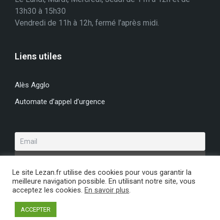
13h30 à 15h30
Vendredi de 11h à 12h, fermé l’après midi.
Liens utiles
Alès Agglo
Automate d’appel d’urgence
Le site Lezan.fr utilise des cookies pour vous garantir la
meilleure navigation possible. En utilisant notre site, vous
acceptez les cookies.
En savoir plus
.
Lezan.fr - Tous droits réservés -
Mentions Légales
ACCEPTER