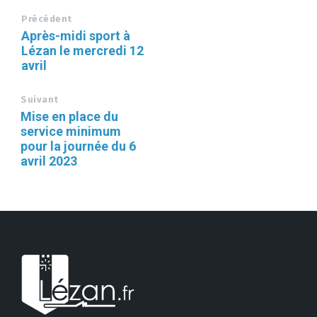
Précédent
Après-midi sport à
Lézan le mercredi 12
avril
Suivant
Mise en place du
service minimum
pour la journée du 6
avril 2023